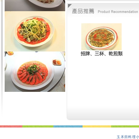
招牌、三杯、乾煎類
玉禾田料理小